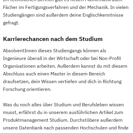
Energien
Fächer im Fertigungsverfahren und der Mechanik. In vielen
Wirtschaftsingenieurwesen Produktion
Studiengängen sind außerdem deine Englischkenntnisse
Wirtschaftsingenieurwesen für Ingenieure
gefragt.
Wirtschaftsingenieurwesen für
Wirtschaftswissenschaftler
Karrierechancen nach dem Studium
Wirtschafts­ingenieur­wesen
AbsolventInnen dieses Studiengangs können als
Fahrzeugtechnik
Ingenieure überall in der Wirtschaft oder bei Non-Profit
Wirtschafts­ingenieur­wesen Informatik
Organisationen arbeiten. Außerdem kannst du mit diesem
Wirtschafts­ingenieur­wesen
Abschluss auch einen Master in diesem Bereich
Kunststofftechnik
draufsetzen, dein Wissen vertiefen und dich in Richtung
Wirtschafts­ingenieur­wesen Künstliche
Forschung orientieren.
Intelligenz
Wirtschafts­ingenieur­wesen Lebensmittel
Was du noch alles über Studium und Berufsleben wissen
Wirtschafts­ingenieur­wesen Logistik
musst, erfährst du in unserem ausführlichen Artikel zum
Wirtschafts­ingenieur­wesen Mechatronik
Produktmanagement Studium. Durchstöbere außerdem
Wirtschafts­ingenieur­wesen Medizintechnik
unsere Datenbank nach passenden Hochschulen und finde