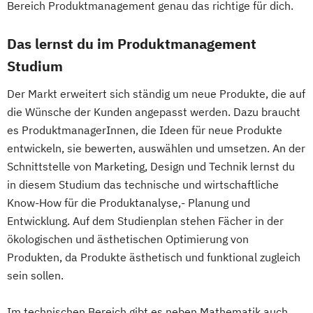
Bereich Produktmanagement genau das richtige für dich.
Nationale und internationale Zertifizierung
und Produktkennzeichnung
Das lernst du im Produktmanagement
New Venture Management
Studium
Professional Software Engineering
Prozesssimulation in der
Der Markt erweitert sich ständig um neue Produkte, die auf
Verfahrenstechnik
die Wünsche der Kunden angepasst werden. Dazu braucht
Regenerative Energietechnik
es ProduktmanagerInnen, die Ideen für neue Produkte
Technikfolgen­abschätzung
entwickeln, sie bewerten, auswählen und umsetzen. An der
Technische Betriebswirtschaft
Schnittstelle von Marketing, Design und Technik lernst du
Technische Informatik
in diesem Studium das technische und wirtschaftliche
Wasserstofftechnologien
Know-How für die Produktanalyse,- Planung und
Entwicklung. Auf dem Studienplan stehen Fächer in der
Wirtschaftsinformatik
ökologischen und ästhetischen Optimierung von
Wirtschaftsingenieurwesen
Produkten, da Produkte ästhetisch und funktional zugleich
Wirtschaftsingenieurwesen
sein sollen.
Baumanagement
Wirtschaftsingenieurwesen Erneuerbare
Im technischen Bereich gibt es neben Mathematik auch