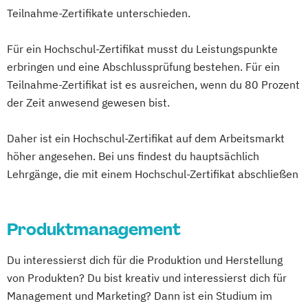
Personalberater/in (IHK)
Informatik
Ingenieurpsychologie
Teilnahme-Zertifikate unterschieden.
Personalentwickler/-in (IHK)
Innovations- und Technologiemanagement
Qualitätsmanager*in
Recruiter/in (IHK)
Für ein Hochschul-Zertifikat musst du Leistungspunkte
Sales Manager/in (IHK)
Kommunikationsdesign
erbringen und eine Abschlussprüfung bestehen. Für ein
Social Media Manager/in (IHK)
Kunststofftechnik
Teilnahme-Zertifikat ist es ausreichen, wenn du 80 Prozent
Social Media Recruiter/-in (IHK)
Lebensmittelverfahrenstechnik
der Zeit anwesend gewesen bist.
Webdesigner/in (IHK)
Leit- und Sicherungstechnik
Daher ist ein Hochschul-Zertifikat auf dem Arbeitsmarkt
Maschinenbau
Materials Science
höher angesehen. Bei uns findest du hauptsächlich
Mathematik für Studierende
Lehrgänge, die mit einem Hochschul-Zertifikat abschließen
ingenieurwissenschaftlicher Fächer
Mathematik für Studierende
wirtschaftswissenschaftlicher Fächer
Produktmanagement
Mechatronik
Mediengestaltung
Medizintechnik
Du interessierst dich für die Produktion und Herstellung
Mensch-Computer-Interaktion
von Produkten? Du bist kreativ und interessierst dich für
Nachhaltiges Design
Management und Marketing? Dann ist ein Studium im