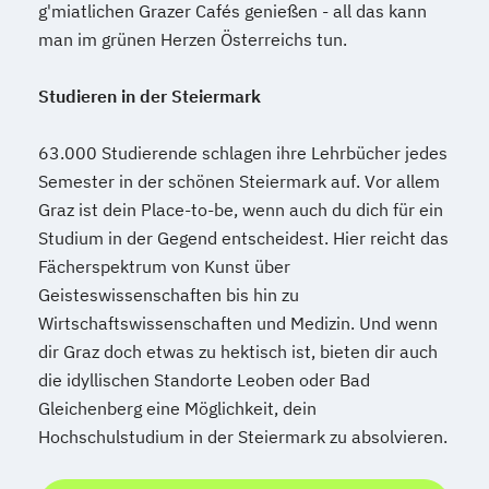
g'miatlichen Grazer Cafés genießen - all das kann
Mediendesign
Medieninformatik
man im grünen Herzen Österreichs tun.
Medienmanagement
Medizinische Informatik
Medizintechnik
Studieren in der Steiermark
Modemanagement
Nachhaltiges Management
New Work
63.000 Studierende schlagen ihre Lehrbücher jedes
Semester in der schönen Steiermark auf. Vor allem
Online Marketing
Graz ist dein Place-to-be, wenn auch du dich für ein
Online Marketing (DE/EN)
Studium in der Gegend entscheidest. Hier reicht das
Personalentwicklung
Fächerspektrum von Kunst über
Personalmanagement
Geisteswissenschaften bis hin zu
Personalmanagement (DE/EN)
Pflege
Wirtschaftswissenschaften und Medizin. Und wenn
Pflegemanagement
Pflegepädagogik
dir Graz doch etwas zu hektisch ist, bieten dir auch
Physiotherapie
die idyllischen Standorte Leoben oder Bad
Product Management (DE/EN)
Gleichenberg eine Möglichkeit, dein
Produktdesign
Hochschulstudium in der Steiermark zu absolvieren.
Projektmanagement (DE/EN)
Psychologie
Public Health