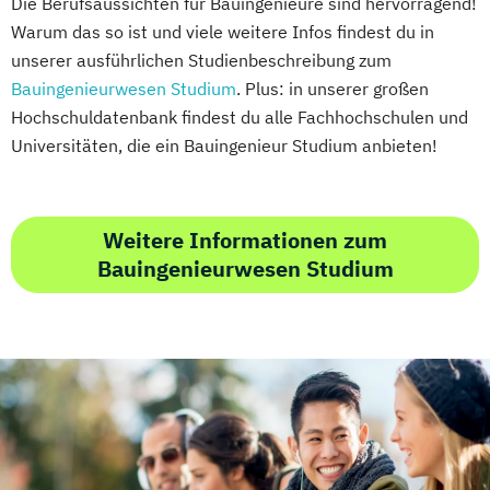
Die Berufsaussichten für Bauingenieure sind hervorragend!
Growth Hacking for Entrepreneurs (DE/EN)
Warum das so ist und viele weitere Infos findest du in
unserer ausführlichen Studienbeschreibung zum
Heilpädagogik
Bauingenieurwesen Studium
. Plus: in unserer großen
Heilpädagogik und Inklusion
Hochschuldatenbank findest du alle Fachhochschulen und
Heilpädagogik/Inklusionspädagogik
Universitäten, die ein Bauingenieur Studium anbieten!
Hotelmanagement (DE/EN)
IT-Betriebswirt/in
IT-Management
Immobilienmanagement
Weitere Informationen zum
Immobilienmanagement für
Bauingenieurwesen Studium
Immobilienkaufleute
Immobilienwirtschaft
Informatik
Information Technology Management
(DE/EN)
Innovation and Entrepreneurship (DE/EN)
International Healthcare Management
(DE/EN)
International Management (DE/EN)