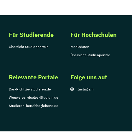
Tourismusmanagement
UX Design
Umweltingenieurwesen
Vertragsrecht
Wirtschaftsinformatik (DE/EN)
Wirtschaftsingenieurwesen
Für Studierende
Für Hochschulen
Wirtschaftsingenieurwesen Medizintechnik
Übersicht Studienportale
Mediadaten
Übersicht Studienportale
Wirtschaftspsychologie (DE/EN)
Wirtschaftsrecht
Ökonom/in
Relevante Portale
Folge uns auf
Das-Richtige-studieren.de
Instagram
Wegweiser-duales-Studium.de
Studieren-berufsbegleitend.de