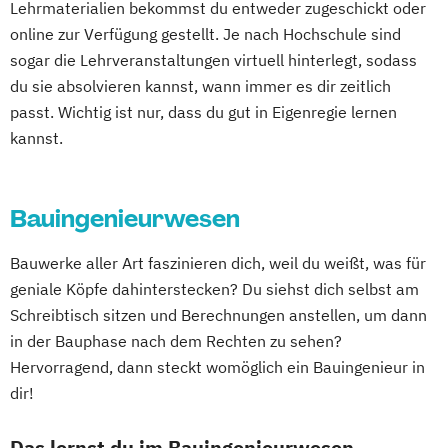
Lehrmaterialien bekommst du entweder zugeschickt oder
DevOps und Cloud Computing (DE/EN)
online zur Verfügung gestellt. Je nach Hochschule sind
Digital Business (DE/EN)
sogar die Lehrveranstaltungen virtuell hinterlegt, sodass
Digital Business Management
du sie absolvieren kannst, wann immer es dir zeitlich
Digital Entrepreneurship
Digital Health
passt. Wichtig ist nur, dass du gut in Eigenregie lernen
kannst.
Digital Innovation and Intrapreneurship
(DE/EN)
Digital Product Management
Bauingenieurwesen
Digital Transformation Management -
Gesundheitswesen
Bauwerke aller Art faszinieren dich, weil du weißt, was für
Digitale Betriebswirtschaftslehre
geniale Köpfe dahinterstecken? Du siehst dich selbst am
Digitale Transformation
Diätetik
Schreibtisch sitzen und Berechnungen anstellen, um dann
E-Beratung in der Pädagogik
in der Bauphase nach dem Rechten zu sehen?
E-Commerce
Elektrotechnik
Hervorragend, dann steckt womöglich ein Bauingenieur in
Engineering (DE/EN)
dir!
Entrepreneurship (DE/EN)
Ergotherapie
Das lernst du im Bauingenieurwesen
Ernährungswissenschaften