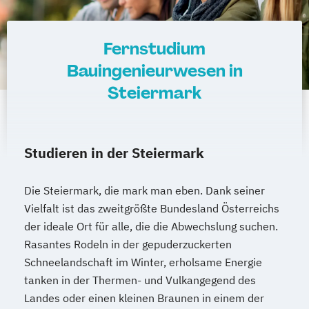
Internationales Marketing
Journalismus und digitale Kommunikation
Fernstudium
Kindheitspädagogik
Bauingenieurwesen in
Kindheitspädagogik für Erzieher:innen
Steiermark
Kommunikationsdesign
Kommunikationspsychologie
Kultur- und Medienpädagogik
Studieren in der Steiermark
Logistikmanagement
Logopädie
Machine Learning (EN)
Die Steiermark, die mark man eben. Dank seiner
Management (DE/EN)
Marketing
Vielfalt ist das zweitgrößte Bundesland Österreichs
Marketing und digitale Medien
der ideale Ort für alle, die die Abwechslung suchen.
Marketingmanagement
Maschinenbau
Rasantes Rodeln in der gepuderzuckerten
Master of Business Administration (DE/EN)
Schneelandschaft im Winter, erholsame Energie
tanken in der Thermen- und Vulkangegend des
Mechatronik
Landes oder einen kleinen Braunen in einem der
Mediation und Konfliktmanagement