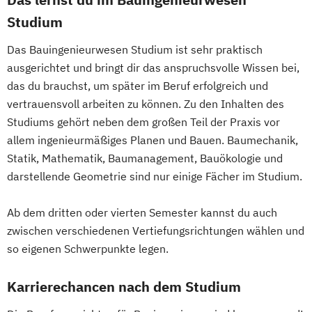
Erwachsenenbildung
Studium
Beratung und Personalentwicklung
Das Bauingenieurwesen Studium ist sehr praktisch
Eventmanagement
Facility Management
ausgerichtet und bringt dir das anspruchsvolle Wissen bei,
Finance
das du brauchst, um später im Beruf erfolgreich und
Accounting und Taxation (DE/EN)
vertrauensvoll arbeiten zu können. Zu den Inhalten des
Finanzmanagement
Studiums gehört neben dem großen Teil der Praxis vor
Finanzmanagement für Bankkaufleute
allem ingenieurmäßiges Planen und Bauen. Baumechanik,
Fintech
Fitnessökonomie
Game Design
Statik, Mathematik, Baumanagement, Bauökologie und
Gartenbau
General Management
darstellende Geometrie sind nur einige Fächer im Studium.
Gerontologie
Ab dem dritten oder vierten Semester kannst du auch
Gesundheits- und Pflegepädagogik
zwischen verschiedenen Vertiefungsrichtungen wählen und
Gesundheitsmanagement
so eigenen Schwerpunkte legen.
Gesundheitspsychologie
Gesundheitspädagogik
Karrierechancen nach dem Studium
Gesundheitsökonomie
Growth Hacking
Growth Hacking (DE/EN)