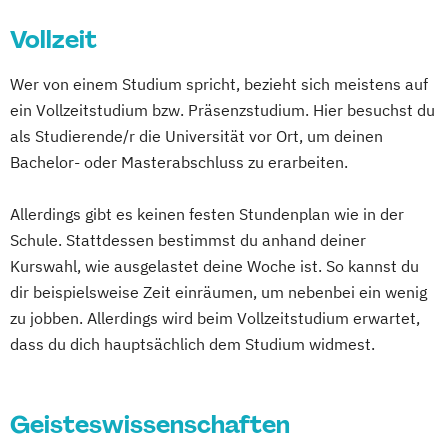
Kunstwissenschaft
Vollzeit
Kunstwissenschaft - Philosophie
Kunstwissenschaft und Philosophie
Wer von einem Studium spricht, bezieht sich meistens auf
Philosophie
ein Vollzeitstudium bzw. Präsenzstudium. Hier besuchst du
Psychologie und Philosophie (Lehramt)
als Studierende/r die Universität vor Ort, um deinen
Religion in Kultur und Gesellschaft
Bachelor- oder Masterabschluss zu erarbeiten.
Spezialisierung Religion und Schule
(Lehramt)
Allerdings gibt es keinen festen Stundenplan wie in der
Schule. Stattdessen bestimmst du anhand deiner
Kurswahl, wie ausgelastet deine Woche ist. So kannst du
dir beispielsweise Zeit einräumen, um nebenbei ein wenig
zu jobben. Allerdings wird beim Vollzeitstudium erwartet,
dass du dich hauptsächlich dem Studium widmest.
Geisteswissenschaften