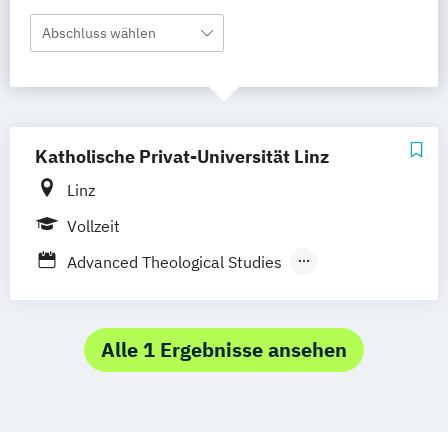
Abschluss wählen
Katholische Privat-Universität Linz
Linz
Vollzeit
Advanced Theological Studies
Grundlagen christlicher Theologie
Katholische Religion (Lehramt)
Katholische Religionspädagogik
Alle 1 Ergebnisse ansehen
Katholische Theologie
Katholische Theologie (Lizenziat)
Katholischen Theologie