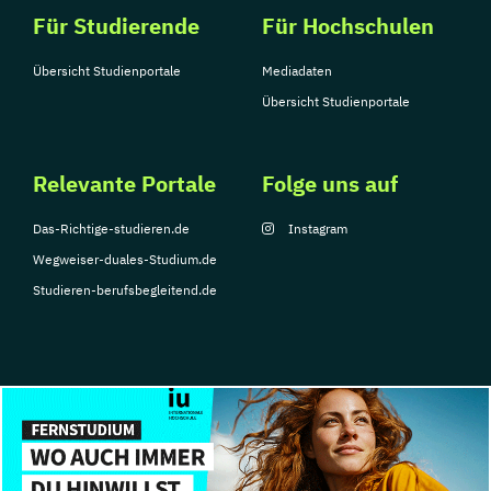
Für Studierende
Für Hochschulen
Übersicht Studienportale
Mediadaten
Übersicht Studienportale
Relevante Portale
Folge uns auf
Das-Richtige-studieren.de
Instagram
Wegweiser-duales-Studium.de
Studieren-berufsbegleitend.de
© Copyright 2026, TarGroup Media GmbH
Impressum
Über
Datenschutzerklärung
Nutzungsbedingungen
Barrier