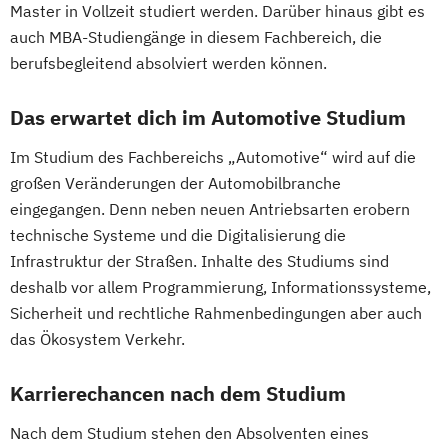
General Management
Master in Vollzeit studiert werden. Darüber hinaus gibt es
(EN)
Unternehmensführung
Interactive Media (EN)
Gesundheits- und Krankenpflege
auch MBA-Studiengänge in diesem Fachbereich, die
International Business and Leadership (EN)
Tourismus- & Freizeitwirtschaft
Internationales Logistik-Management
Gesundheitsinformatik / eHealth
berufsbegleitend absolviert werden können.
Wirtschaft & Management for
Kommunikation
Wissen
Medien
Gesundheitsmanagement im Tourismus
Internationales Hotelmanagement
Professionals
Leading Transformation for Impact
Das erwartet dich im Automotive Studium
Gesundheitsmanagement und Public
Internationales Tourismus- und
Wirtschaftsingenieurwesen
Organizations
Health
Eventmanagement
Im Studium des Fachbereichs „Automotive“ wird auf die
Lebensmitteltechnologie und Ernährung
Gesundheitstourismus und
Kommunikationsdesign (DE/EN)
großen Veränderungen der Automobilbranche
Leichtbau und Composite-Werkstoffe
Freizeitmanagement
Kreatives Schreiben & Texten
eingegangen. Denn neben neuen Antriebsarten erobern
Lightweight and Materials Engineering
Global Green and Social Business
technische Systeme und die Digitalisierung die
MBA General Management (EN)
Logistik Engineering und Management
Global Leadership and HR Management
Infrastruktur der Straßen. Inhalte des Studiums sind
Management der Kreativwirtschaft - PR-
Managing Nonprofit and Public Services
Global Strategic Decision Making
deshalb vor allem Programmierung, Informationssysteme,
Management und Journalismus
Marketing und Digital Business
Hebammen
IT & Mobile Security
Sicherheit und rechtliche Rahmenbedingungen aber auch
Management und Leadership
Mechatronik/Wirtschaft
IT Architecture
IT-Recht & Management
das Ökosystem Verkehr.
Maschinenbau (DE/EN)
Medical Engineering (EN)
Industrial Design
Medien- und Kommunikations­management
Medientechnik und -design
Karrierechancen nach dem Studium
Industrielle Mechatronik
Medizin- und Bioinformatik
Industriewirtschaft / Industrial
Medienkommunikation und
Nach dem Studium stehen den Absolventen eines
Medizintechnik
Mobile Computing