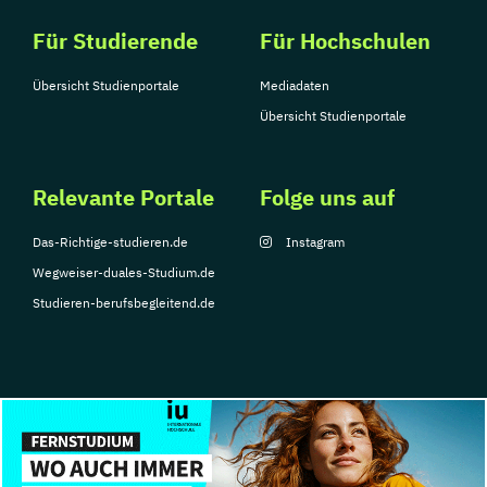
System Test Engineering
Programming
Studienrichtung im Masterstudiengang
Für Studierende
Für Hochschulen
Water Technology (EN)
Electronic Engineering
Wirtschaftsingenieurwesen (DE/EN)
Übersicht Studienportale
Mediadaten
Technische Dokumentation
Wirtschaftsrecht
World Music (EN)
Übersicht Studienportale
Versicherungsmanagement
Visuelle Kommunikation und
Bildmanagement
Relevante Portale
Folge uns auf
Wirtschaftsinformatik
eHealth
Das-Richtige-studieren.de
Instagram
Wegweiser-duales-Studium.de
Studieren-berufsbegleitend.de
© Copyright 2026, TarGroup Media GmbH
Impressum
Über
Datenschutzerklärung
Nutzungsbedingungen
Barrier