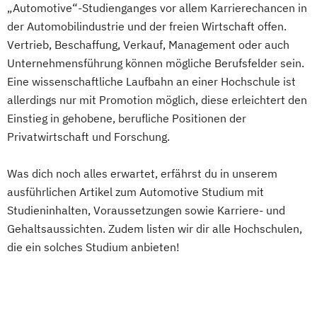
Management
„Automotive“-Studienganges vor allem Karrierechancen in
Medienproduktion
Operations Management
Informationsdesign
Interaction Design
der Automobilindustrie und der freien Wirtschaft offen.
Medizinische Ernährungswissenschaft und
Produktdesign und Technische
International Industrial Management
Vertrieb, Beschaffung, Verkauf, Management oder auch
Ernährungstherapie
Kommunikation
International Supply Management
Unternehmensführung können mögliche Berufsfelder sein.
Mobility and Automotive Industry (EN)
Prozessmanagement und Business
Journalismus und Public Relations (PR)
Eine wissenschaftliche Laufbahn an einer Hochschule ist
Musikproduktion (DE/EN)
Musiktherapie
Intelligence
allerdings nur mit Promotion möglich, diese erleichtert den
Lebensmittel: Produkt- und
Pflege | ausbildungsbegleitend
Robotic Systems Engineering
Einstieg in gehobene, berufliche Positionen der
Prozessentwicklung
Photography (EN)
Privatwirtschaft und Forschung.
Sichere Informationssysteme
Logopädie
Luftfahrt / Aviation
Physician Assistant (mit Vorausbildung)
Smart Engineering
Luftverkehrsmanagement
Physiotherapie
Popularmusik (DE/EN)
Was dich noch alles erwartet, erfährst du in unserem
Smart Production und Management
Management internationaler
Produktdesign - Automobildesign (EN/DE)
ausführlichen Artikel zum Automotive Studium mit
Software Engineering
Sozial-
Geschäftsprozesse
Produktdesign - Industriedesign (EN/DE)
Studieninhalten, Voraussetzungen sowie Karriere- und
Public- und Nonprofit-Management
Massenspektrometrie und molekulare
Projektmanagement Bau
Psychologie
Gehaltsaussichten. Zudem listen wir dir alle Hochschulen,
Soziale Arbeit
Supply Chain Management
Analytik
Psychologie – Schwerpunkt:
die ein solches Studium anbieten!
Sustainable Energy Systems (EN)
Media Design
Wirtschaftspsychologie
Sustainable Solutions
Medienkompetenz und Digital Literacy
Psychosoziale Beratung und
Verfahrenstechnische Produktion
Mobile Software Development
Gesundheitsförderung
Werkstoffwissenschaften und