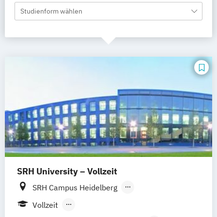
Studienform wählen
SRH University – Vollzeit
SRH Campus Heidelberg
SRH Campus Berlin
SRH Campus Bremen
Vollzeit
SRH Campus Bonn
SRH Campus Dresden