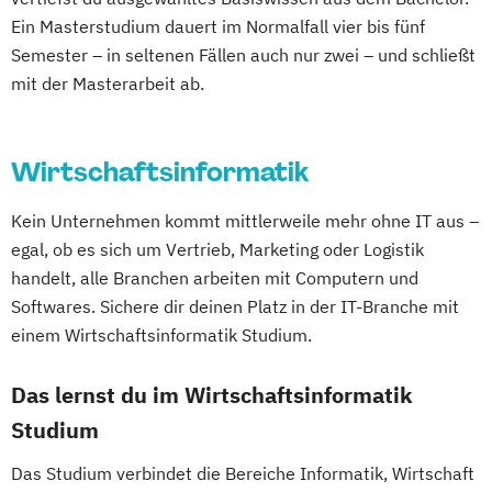
Volkswirtschaft
Wirtschaftsinformatik
Industrial Informatics & Robotics
Ein Masterstudium dauert im Normalfall vier bis fünf
Wirtschaftswissenschaft
Informationstechnik & System-
Semester – in seltenen Fällen auch nur zwei – und schließt
Wirtschaftswissenschaft für Ingenieur/-
mit der Masterarbeit ab.
Management
innen und Naturwissenschaftler/-innen
Innovation & Management im Tourismus
Innovation & Management in Tourism
Wirtschaftsinformatik
(Englisch)
MultiMedia Art
Orthoptik
Kein Unternehmen kommt mittlerweile mehr ohne IT aus –
Physiotherapie
Radiologietechnologie
egal, ob es sich um Vertrieb, Marketing oder Logistik
Realtime Art & Visual Effects
handelt, alle Branchen arbeiten mit Computern und
Retail & Technology
Softwares. Sichere dir deinen Platz in der IT-Branche mit
Smart Buildings in Smart Cities
einem Wirtschaftsinformatik Studium.
Soziale Arbeit
Soziale Innovation
Das lernst du im Wirtschaftsinformatik
Unternehmensführung & Entrepreneurship
Studium
Wirtschaftsinformatik & Digitale
Das Studium verbindet die Bereiche Informatik, Wirtschaft
Transformation