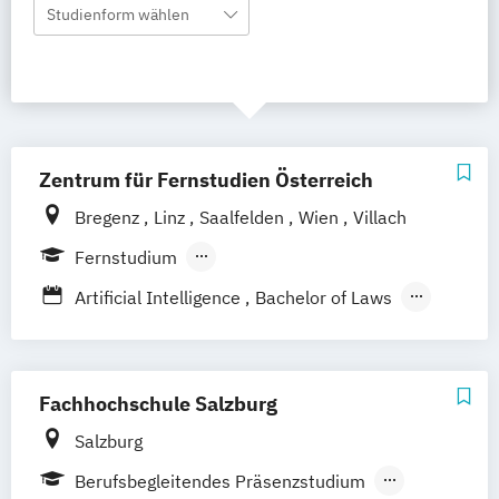
Studienform wählen
Zentrum für Fernstudien Österreich
Bregenz
Linz
Saalfelden
Wien
Villach
Fernstudium
Berufsbegleitendes Präsenzstudium
Artificial Intelligence
Bachelor of Laws
Bildung und Medien - eEducation
Bildungswissenschaft
Geschichte Europas - Epochen
Fachhochschule Salzburg
Umbrüche
Verflechtungen
Informatik
Salzburg
Kulturwissenschaften
Master of Laws
Berufsbegleitendes Präsenzstudium
Mathematik