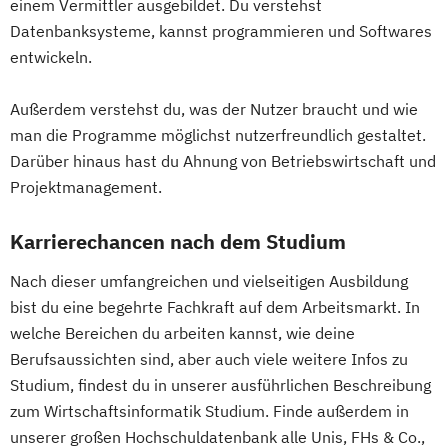
einem Vermittler ausgebildet. Du verstehst
Supply Chain Management
Wirtschafts­ingenieur­wesen Medizintechnik
Datenbanksysteme, kannst programmieren und Softwares
Tourismusmanagement
UX Design
entwickeln.
Umweltingenieurwesen
Vertragsrecht
Wirtschafts­ingenieur­wesen
Wirtschaftsinformatik (DE/EN)
Außerdem verstehst du, was der Nutzer braucht und wie
Verfahrenstechnik
Wirtschaftsingenieurwesen
man die Programme möglichst nutzerfreundlich gestaltet.
Zukunftsmanagement
Darüber hinaus hast du Ahnung von Betriebswirtschaft und
Wirtschaftsingenieurwesen Medizintechnik
Projektmanagement.
Wirtschaftspsychologie (DE/EN)
Karrierechancen nach dem Studium
Wirtschaftsrecht
Ökonom/in
Nach dieser umfangreichen und vielseitigen Ausbildung
bist du eine begehrte Fachkraft auf dem Arbeitsmarkt. In
welche Bereichen du arbeiten kannst, wie deine
Berufsaussichten sind, aber auch viele weitere Infos zu
Studium, findest du in unserer ausführlichen Beschreibung
zum Wirtschaftsinformatik Studium. Finde außerdem in
unserer großen Hochschuldatenbank alle Unis, FHs & Co.,