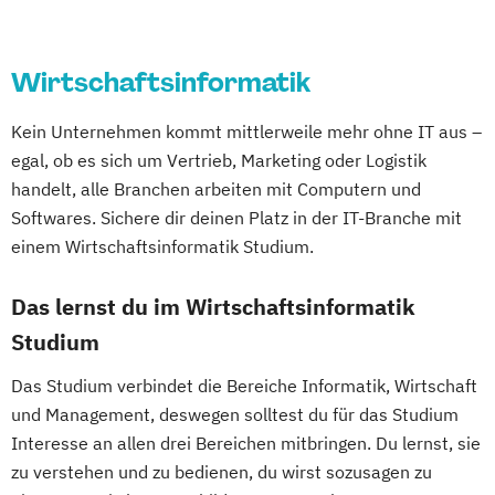
innen und Naturwissenschaftler/-innen
Psychologie
Public Health
Wirtschaftsingenieurwesen Erneuerbare
Public Management
Energien
Wirtschaftsinformatik
Public Management für
Wirtschaftsingenieurwesen Produktion
Verwaltungsfachangestellte
Wirtschaftsingenieurwesen für Ingenieure
Kein Unternehmen kommt mittlerweile mehr ohne IT aus –
Public Relations und Kommunikation
Wirtschaftsingenieurwesen für
egal, ob es sich um Vertrieb, Marketing oder Logistik
Pädagogik
Pädagogik
Wirtschaftswissenschaftler
handelt, alle Branchen arbeiten mit Computern und
Bildungsberatung und Leitung
Wirtschafts­ingenieur­wesen
Softwares. Sichere dir deinen Platz in der IT-Branche mit
Robotics (DE/EN)
Social Media
Fahrzeugtechnik
einem Wirtschaftsinformatik Studium.
Software Engineering (EN)
Wirtschafts­ingenieur­wesen Informatik
Softwareentwicklung (DE/EN)
Das lernst du im Wirtschaftsinformatik
Wirtschafts­ingenieur­wesen
Soziale Arbeit
Studium
Kunststofftechnik
Soziale Arbeit Schwerpunkt Kinder und
Wirtschafts­ingenieur­wesen Künstliche
Das Studium verbindet die Bereiche Informatik, Wirtschaft
Jugendliche
Intelligenz
und Management, deswegen solltest du für das Studium
Sozialmanagement
Wirtschafts­ingenieur­wesen Lebensmittel
Interesse an allen drei Bereichen mitbringen. Du lernst, sie
Sozialpädagogik und Inklusion
Wirtschafts­ingenieur­wesen Logistik
zu verstehen und zu bedienen, du wirst sozusagen zu
Sportmanagement
Wirtschafts­ingenieur­wesen Mechatronik