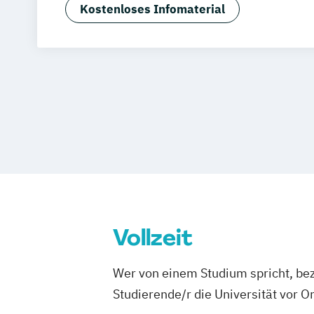
Bio- & Lebensmitteltechnologie
Biote
Kostenloses Infomaterial
Business & Management (EN)
Business Administration Online
Business Psychology & Management (
DBA Double Degree Program
Digital Business & Software Engineeri
Digital Business & Tech Law
Entrepreneurship & Tourismus (DE/EN
Environmental
Process & Energy Engi
European Health Economics & Manage
General Management
International Business & Law (EN)
Vollzeit
International Business & Management 
International Health & Social Managem
Wer von einem Studium spricht, bez
Lebensmitteltechnologie & Ernährung
Studierende/r die Universität vor 
MBA General Management