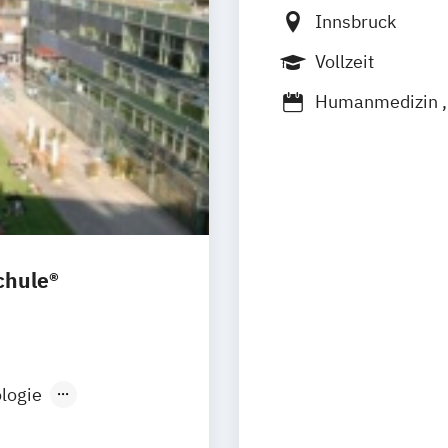
Innsbruck
Vollzeit
Humanmedizin
chule®
uales Studium
logie