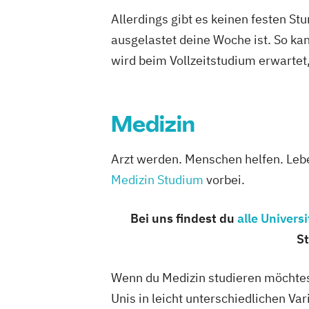
MBA International Management
Allerdings gibt es keinen festen S
Management & Leadership
Manageme
ausgelastet deine Woche ist. So ka
Management
Communication & IT
M
Communication & IT (EN)
Mechatroni
wird beim Vollzeitstudium erwartet
Mechatronik - Smart Technologies (EN
Mechatronik – Automation
Robotics &
Medical & Sports Technologies* (EN)
Medizin
M
Gesundheits- und Sporttechnologie
Smart Building Technologies
Sozial-
Arzt werden. Menschen helfen. Lebe
Gesundheits- & Public Management
S
Medizin Studium
vorbei.
Soziale Arbeit
Sozialpolitik & -manag
Verfahrens- & Energietechnik
Untern
Bei uns findest du
alle Univers
Tourismus- & Freizeitwirtschaft
St
Wirtschaft & Management for Professi
Wirtschaftsingenieurwesen
Wenn du Medizin studieren möchtest,
Unis in leicht unterschiedlichen Var