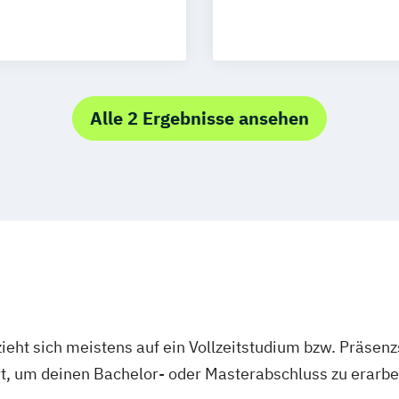
chnology (EN)
EN)
Alle 2 Ergebnisse ansehen
ng
)
neering (EN)
ment (EN)
(EN)
ent (EN)
ieht sich meistens auf ein Vollzeitstudium bzw. Präsenz
Ort, um deinen Bachelor- oder Masterabschluss zu erarbe