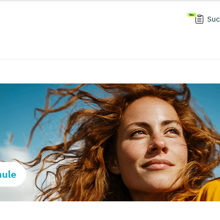
Suc
hule