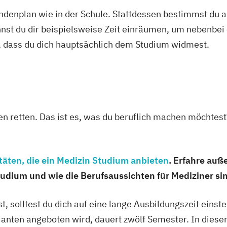
tundenplan wie in der Schule. Stattdessen bestimmst du
nt & Recht
nnst du dir beispielsweise Zeit einräumen, um nebenbei 
anagement
k
, dass du dich hauptsächlich dem Studium widmest.
)
 AI
edizin-
n retten. Das ist es, was du beruflich machen möchtes
oziale Arbeit
ement
Umwelt-
ehmensführung
itäten, die ein Medizin Studium anbieten
. Erfahre auß
udium und wie die Berufsaussichten für Mediziner si
onals
 solltest du dich auf eine lange Ausbildungszeit einste
ianten angeboten wird, dauert zwölf Semester. In dieser 