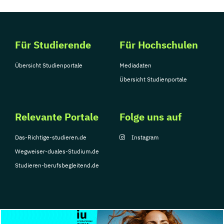
Umweltsystemwissenschaften –
Geographie
Umweltsystemwissenschaften –
Für Studierende
Für Hochschulen
Nachhaltigkeitsorientiertes Management
Umweltsystemwissenschaften –
Übersicht Studienportale
Mediadaten
Naturwissenschaften-Technologie
Übersicht Studienportale
Umweltsystemwissenschaften –
Volkswirtschaftslehre
Relevante Portale
Folge uns auf
Verhaltensphysiologie
Wirtschaftspädagogik
Das-Richtige-studieren.de
Instagram
Ökologie und Evolutionsbiologie
Wegweiser-duales-Studium.de
Überfakultäres Doktoratsstudium
Studieren-berufsbegleitend.de
Fachdidaktik
Übersetzen
Übersetzen und Dialogdolmetsche