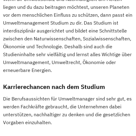
Management
Gender Studies
Geographie
liegen und du dazu beitragen möchtest, unseren Planeten
Informationsdesign
Interaction Design
Geographie und Wirtschaftskunde
vor dem menschlichen Einfluss zu schützen, dann passt ein
International Industrial Management
(Lehramt)
Umweltmanagement Studium zu dir. Das Studium ist
International Supply Management
Geosciences
Geospatial Technologies
interdisziplinär ausgerichtet und bildet eine Schnittstelle
Journalismus und Public Relations (PR)
Geowissenschaften
Germanistik
zwischen den Naturwissenschaften, Sozialwissenschaften,
Lebensmittel: Produkt- und
Geschichte
Ökonomie und Technologie. Deshalb sind auch die
Prozessentwicklung
Geschichte des südöstlichen Europa
Studieninhalte sehr vielfältig und lernst alles Wichtige über
Logopädie
Luftfahrt / Aviation
Umweltmanagement, Umweltrecht, Ökonomie oder
Geschichte
Luftverkehrsmanagement
erneuerbare Energien.
Sozialkunde und Politische Bildung
Management internationaler
(Lehramt)
Karrierechancen nach dem Studium
Geschäftsprozesse
Global Studies
Massenspektrometrie und molekulare
Global Studies on Management and
Die Berufsaussichten für Umweltmanager sind sehr gut, es
Analytik
Information Science (GLOMIS)
werden Fachkräfte gebraucht, die Unternehmen dabei
Media Design
Griechisch
Griechisch (Lehramt)
unterstützen, nachhaltiger zu denken und die gesetzlichen
Medienkompetenz und Digital Literacy
Grundlagen theologischer Wissenschaft
Vorgaben einzuhalten.
Mobile Software Development
Inclusive Education
Industrial Ecology