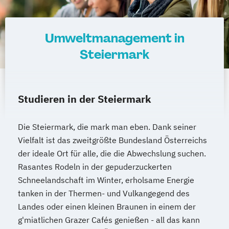
System Test Engineering
Mastermodul International Peacebuilding
Studienrichtung im Masterstudiengang
and Conflict Transition
Electronic Engineering
Mathematics
Mathematik
Umweltmanagement in
Technische Dokumentation
Mathematik (Lehramt)
Molekularbiologie
Steiermark
Versicherungsmanagement
Molekulare Mikrobiologie
Visuelle Kommunikation und
Musikerziehung (Lehramt)
Musikologie
Bildmanagement
Nachhaltige Stadt- und
Studieren in der Steiermark
Wirtschaftsinformatik
eHealth
Regionalentwicklung
Naturwissenschaften Doktoratsstudium
Die Steiermark, die mark man eben. Dank seiner
Naturwissenschaftliches Doktorat an der
Vielfalt ist das zweitgrößte Bundesland Österreichs
URBI Fakultät
der ideale Ort für alle, die die Abwechslung suchen.
Pflanzenwissenschaften
Rasantes Rodeln in der gepuderzuckerten
PhD Law and Politics
Schneelandschaft im Winter, erholsame Energie
Pharmazeutische Wissenschaften
tanken in der Thermen- und Vulkangegend des
Philosophie
Physics
Physik
Political
Landes oder einen kleinen Braunen in einem der
g'miatlichen Grazer Cafés genießen - all das kann
Economic and Legal Philosophy (PELP)