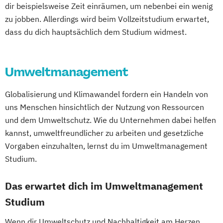
General Management
Cultural Sociology
dir beispielsweise Zeit einräumen, um nebenbei ein wenig
Gesundheits- und Krankenpflege
zu jobben. Allerdings wird beim Vollzeitstudium erwartet,
Darstellende Geometrie (Lehramt)
Gesundheitsinformatik / eHealth
dass du dich hauptsächlich dem Studium widmest.
Deutsch (Lehramt)
Gesundheitsmanagement im Tourismus
Deutsche Philologie des Mittelalters und
Gesundheitsmanagement und Public
der Frühen Neuzeit
Umweltmanagement
Health
Digitale Geisteswissenschaften
Gesundheitstourismus und
Dolmetschen
Economics
Globalisierung und Klimawandel fordern ein Handeln von
Freizeitmanagement
Englisch (Lehramt)
uns Menschen hinsichtlich der Nutzung von Ressourcen
Global Green and Social Business
English and American Studies
und dem Umweltschutz. Wie du Unternehmen dabei helfen
Global Leadership and HR Management
Erdwissenschaften
Ernährung
kannst, umweltfreundlicher zu arbeiten und gesetzliche
Global Strategic Decision Making
Gesundheit und Konsum (Lehramt)
Vorgaben einzuhalten, lernst du im Umweltmanagement
Hebammen
IT & Mobile Security
Erwachsenen- und Weiterbildung
Studium.
IT Architecture
IT-Recht & Management
Europäische Ethnologie
Industrial Design
Das erwartet dich im Umweltmanagement
Französisch (Lehramt)
Industrielle Mechatronik
Studium
Geisteswissenschaftliches Doktorat an der
Industriewirtschaft / Industrial
URBI Fakultät
Wenn dir Umweltschutz und Nachhaltigkeit am Herzen