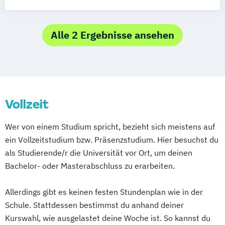
Content-Strategie / Content Strategy
Alte Geschichte und Altertumskunde
Data Science and Artificial Intelligence
Angewandte Ethik
Digital Entrepreneurship
Diätologie
Angewandte Physische Geographie und
Alle 2 Ergebnisse ansehen
Electronics and Computer Engineering
Gebirgsforschung
Elektronik und Computer Engineering
Anglistik/Amerikanistik
Archäologie
Embedded Systems Engineering
Betriebswirtschaft
Studienrichtung im Masterstudiengang
Bewegung und Sport (Lehramt)
Electronic Engineering
Vollzeit
Biochemie und Molekulare Biomedizin
Energie-
Biologie
Wer von einem Studium spricht, bezieht sich meistens auf
Mobilitäts- und Umweltmanagement
Biologie und Umweltkunde (Lehramt)
ein Vollzeitstudium bzw. Präsenzstudium. Hier besuchst du
Energy Technologies
Biotechnology
als Studierende/r die Universität vor Ort, um deinen
Engineering and Production Management
Bosnisch/Kroatisch/Serbisch (Lehramt)
Bachelor- oder Masterabschluss zu erarbeiten.
Ergotherapie
Burgendlandkroatisch/Kroatisch (Lehramt)
European Project and Public Management
Allerdings gibt es keinen festen Stundenplan wie in der
Exhibition Design
Chemical and Pharmaceutical Engineering
Schule. Stattdessen bestimmst du anhand deiner
Fahrzeugtechnik / Automotive Engineering
Chemie
Chemie (Lehramt)
Kurswahl, wie ausgelastet deine Woche ist. So kannst du