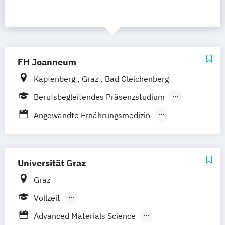
FH Joanneum
Kapfenberg
Graz
Bad Gleichenberg
Berufsbegleitendes Präsenzstudium
Vollzeit
Duales Studium
Angewandte Ernährungsmedizin
Berufsbegleitender Präsenzlehrgang
Architektur
Bank- und Versicherungswirtschaft
Bankmanagement
Universität Graz
Baumanagement und Ingenieurbau
Graz
Bauplanung und Bauwirtschaft
Vollzeit
Biomedizinische Analytik
Berufsbegleitendes Präsenzstudium
Communication Design
Advanced Materials Science