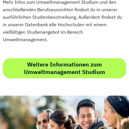
Mobility Technologies
Mehr Infos zum Umweltmanagement Studium und den
Informatik (Lehramt)
anschließenden Berufsaussichten findest du in unserer
Nachhaltiges Lebensmittelmanagement
Instrumentalmusikerziehung (Lehramt)
ausführlichen Studienbeschreibung. Außerdem findest du
Physiotherapie
Interdisziplinäre Geschlechterstudien
in unserer Datenbank alle Hochschulen mit einem
Power Electronic Engineering
Interdisziplinäres Doktorat an der URBI
vielfältigen Studienangebot im Bereich
Studienrichtung im Masterstudiengang
Fakultät
Umweltmanagement.
Electronic Engineering
Italienisch (Lehramt)
Produktionstechnik und Organisation
Jüdische Studien – Geschichte jüdischer
Public Communication
Kulturen
Weitere Informationen zum
Radiologietechnologie
Katholische Fachtheologie
Umweltmanagement Studium
Software Design & Cloud Computing
Katholische Religion (Lehramt)
Software and Digital Experience
Katholische Religionspädagogik
Engineering
Katholische Theologie
Sound Design
Soziale Arbeit
Konferenzdolmetschen
Kunstgeschichte
Sport und Eventmanagement
Latein
Latein (Lehramt)
Sportmanagement und Training
Leadership – eigenverantwortlich Handeln
System Test Engineering
in Gesellschaft und Wirtschaft