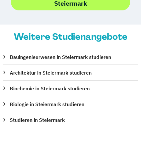
Steiermark
Doktoratsstudium
Sozialpädagogik
Soziologie
Space Sciences and Earth from Space
Spanisch (Lehramt)
Weitere Studienangebote
Spezialisierung Inklusive Pädagogik
Spezialisierung Vertiefende Katholische
Religionspädagogik für die Primarstufe
Bauingenieurwesen in Steiermark studieren
(Lehramt)
Architektur in Steiermark studieren
Sport- und Bewegungswissenschaften
Sprachwissenschaft
Biochemie in Steiermark studieren
Sustainable Development
Technical Chemistry
Technical Physics
Biologie in Steiermark studieren
Transkulturelle Kommunikation
Türkisch (Lehramt)
Studieren in Steiermark
Umweltsystemwissenschaften –
Betriebswirtschaft