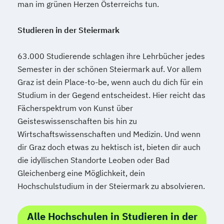
man im grünen Herzen Österreichs tun.
Politische und Empirische Ökonomik
Psychologie
Studieren in der Steiermark
Psychologie/Philosophie (Lehramt)
Pädagogik
Rechtswissenschaften
63.000 Studierende schlagen ihre Lehrbücher jedes
Rechtswissenschaften Doktoratsstudium
Semester in der schönen Steiermark auf. Vor allem
Religionswissenschaft
Graz ist dein Place-to-be, wenn auch du dich für ein
Religionswissenschaft Doktoratsstudium
Studium in der Gegend entscheidest. Hier reicht das
Romanistik (Französisch)
Fächerspektrum von Kunst über
Romanistik (Italienisch)
Geisteswissenschaften bis hin zu
Romanistik (Spanisch)
Wirtschaftswissenschaften und Medizin. Und wenn
Romanistik Master (Französisch
dir Graz doch etwas zu hektisch ist, bieten dir auch
Italienisch
Spanisch)
Russisch
die idyllischen Standorte Leoben oder Bad
Gleichenberg eine Möglichkeit, dein
Russisch (Lehramt)
Slowenisch
Hochschulstudium in der Steiermark zu absolvieren.
Slowenisch (Lehramt)
South-Eastern European Studies
Alle Hochschulen in Studieren in der
Sozial- und Wirtschaftswissenschaften