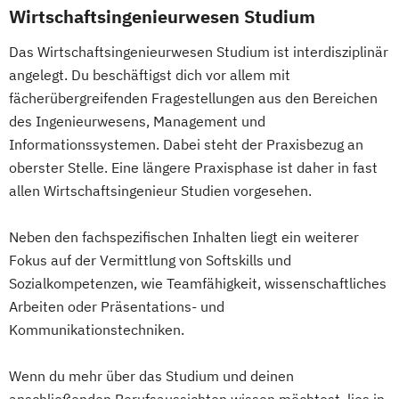
Medizin-
Wirtschaftsingenieurwesen Studium
Gesundheits- und Sporttechnologie
Das Wirtschaftsingenieurwesen Studium ist interdisziplinär
Smart Building Technologies
Sozial-
angelegt. Du beschäftigst dich vor allem mit
Gesundheits- & Public Management
fächerübergreifenden Fragestellungen aus den Bereichen
Soziale Arbeit
Soziale Arbeit
des Ingenieurwesens, Management und
Sozialpolitik & -management
Umwelt-
Informationssystemen. Dabei steht der Praxisbezug an
Verfahrens- & Energietechnik
oberster Stelle. Eine längere Praxisphase ist daher in fast
Unternehmensführung
allen Wirtschaftsingenieur Studien vorgesehen.
Tourismus- & Freizeitwirtschaft
Wirtschaft & Management for
Neben den fachspezifischen Inhalten liegt ein weiterer
Professionals
Fokus auf der Vermittlung von Softskills und
Wirtschaftsingenieurwesen
Sozialkompetenzen, wie Teamfähigkeit, wissenschaftliches
Arbeiten oder Präsentations- und
Kommunikationstechniken.
Wenn du mehr über das Studium und deinen
anschließenden Berufsaussichten wissen möchtest, lies in