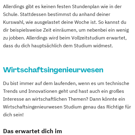
General Management
(berufsbegleitend)
Allerdings gibt es keinen festen Stundenplan wie in der
International Business & Law (EN)
Wirtschaftsingenieurwesen
Schule. Stattdessen bestimmst du anhand deiner
International Business & Management (EN)
Wirtschaftspsychologie & Management
Kurswahl, wie ausgelastet deine Woche ist. So kannst du
dir beispielsweise Zeit einräumen, um nebenbei ein wenig
International Health & Social Management
zu jobben. Allerdings wird beim Vollzeitstudium erwartet,
(EN)
dass du dich hauptsächlich dem Studium widmest.
Lebensmitteltechnologie & Ernährung
MBA General Management
Wirtschaftsingenieurwesen
MBA International Management
Management & Leadership
Du bist immer auf dem laufenden, wenn es um technische
Management & Recht
Management
Trends und Innovationen geht und hast auch ein großes
Communication & IT
Management
Interesse an wirtschaftlichen Themen? Dann könnte ein
Communication & IT (EN)
Mechatronik
Wirtschaftsingenieurwesen Studium genau das Richtige für
Mechatronik - Smart Technologies (EN)
dich sein!
Mechatronik – Automation
Robotics & AI
Medical & Sports Technologies* (EN)
Das erwartet dich im