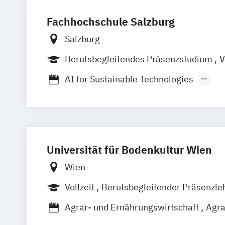
Fachhochschule Salzburg
Salzburg
Berufsbegleitendes Präsenzstudium
V
AI for Sustainable Technologies
Applied Image and Signal Processing
Betriebswirtschaft
Biomedizinische A
Code and Interactive Systems
Cyber S
Design & Produktmanagement
Elemen
Universität für Bodenkultur Wien
Ergotherapie
Gesundheits- & Kranken
Green Building - Design & Engineering
Wien
Green Engineering*
Hebammen
Vollzeit
Berufsbegleitender Präsenzle
Hebammenwissenschaft - Salutophysio
Holztechnologie & Holzbau
Agrar- und Ernährungswirtschaft
Agra
Human-Computer Interaction
Alpine Naturgefahren/Wildbach- und 