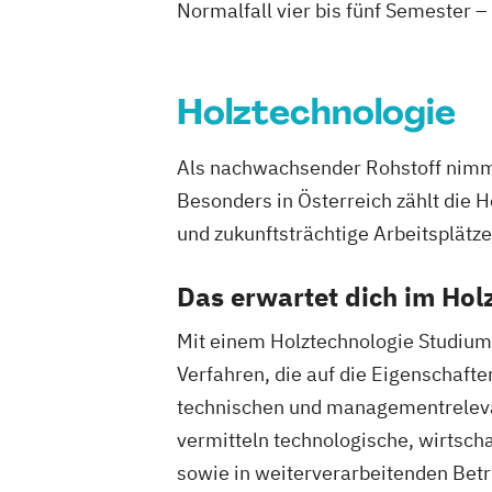
Normalfall vier bis fünf Semester –
Horticultural Sciences
Kulturtechnik und Wasserwirtschaft
Landschaftsplanung und Landschaftsar
Holztechnologie
Lebensmittel- und Biotechnologie
Lebensmittelwissenschaften und -tech
Als nachwachsender Rohstoff nimmt 
Limnology & Wetland Management
Besonders in Österreich zählt die 
Mountain Forestry (Englisch)
und zukunftsträchtige Arbeitsplätze
Natural Resources Management and Ec
Engineering
Das erwartet dich im Hol
Nutzpflanzenwissenschaften
Nutztier
Organic Agricultural Systems and Agr
Mit einem Holztechnologie Studium 
Organic Agricultural Systems and Agro
Verfahren, die auf die Eigenschafte
(Englisch)
technischen und managementrelevan
Pferdewissenschaften
vermitteln technologische, wirtscha
PhD-Studium Biomolecular Technology 
sowie in weiterverarbeitenden Bet
(BioToP)