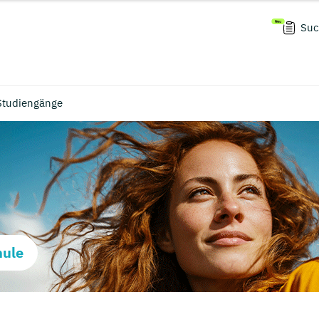
Suc
Studiengänge
hule