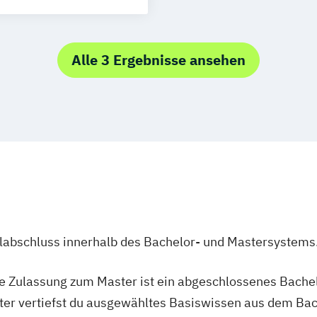
ement
Alle 3 Ergebnisse ansehen
us
mation
Englisch)
ics
apie
Visual Effects
te School in
n Smart Cities
ship
formation
ulabschluss innerhalb des Bachelor- und Mastersystems
rstwirtschaft
Engineering
ie Zulassung zum Master ist ein abgeschlossenes Bache
ter vertiefst du ausgewähltes Basiswissen aus dem Bac