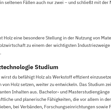
 in seltenen Fällen auch nur zwei – und schließt mit der
chitektur
nologie
Holz eine besondere Stellung in der Nutzung von Mater
Holzwirtschaft zu einem der wichtigsten Industriezweig
.
ological
ztechnologie Studium
wissenschaften
oecology
wirst du befähigt Holz als Werkstoff effizient einzuset
ecology
n von Holz setzen, weiter zu entwickeln. Das Studium ze
ten Inhalten aus. Bachelor- und Masterstudiengänge 
ftliche und planerische Fähigkeiten, die vor allem in de
of Proteins
rieben, bei Verbänden, Forschungseinrichtungen sowie 