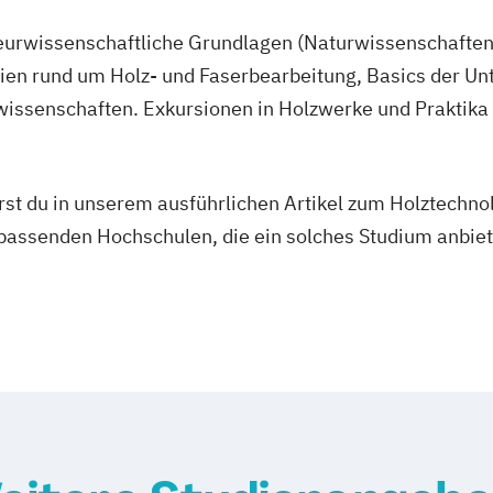
n
eurwissenschaftliche Grundlagen (Naturwissenschaften
nachwachsender
ien rund um Holz- und Faserbearbeitung, Basics der 
wissenschaften. Exkursionen in Holzwerke und Praktika
e
n the Danube
hrst du in unserem ausführlichen Artikel zum Holztechn
assenden Hochschulen, die ein solches Studium anbiet
nt
ogies in smart
und