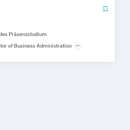
ndes Präsenzstudium
tor of Business Administration
Innovation und Produktmanagement
ologie
Marketing
eratung
rganisationsentwicklung
Psychologie
Beratung
tisches Propädeutikum
Pädagogik
ngineering & Management
Regionalmanagement
 Coaching
re Timber Architecture